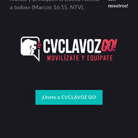
nosotros!
a todos» (Marcos 16:15. NTV).
¡Únete a CVCLAVOZ GO!
¡Únete a CVCLAVOZ GO!
¡Únete a CVCLAVOZ GO!